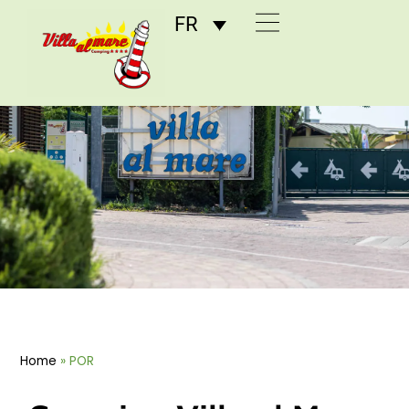
FR
POR
Home
»
POR