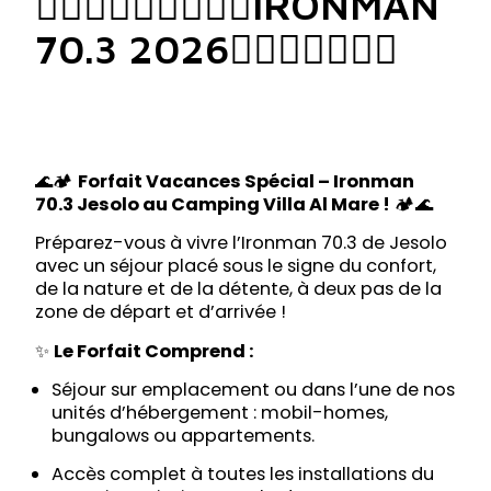
🏊🏻‍♀🚴🏻‍♀🏃🏿‍♀IRONMAN
70.3 2026🏊🏼‍♂🚴‍♂🏃🏼
🌊🏕️
Forfait Vacances Spécial – Ironman
70.3 Jesolo au Camping Villa Al Mare !
🏕️🌊
Préparez-vous à vivre l’Ironman 70.3 de Jesolo
avec un séjour placé sous le signe du confort,
de la nature et de la détente, à deux pas de la
zone de départ et d’arrivée !
✨
Le Forfait Comprend :
Séjour sur emplacement ou dans l’une de nos
unités d’hébergement : mobil-homes,
bungalows ou appartements.
Accès complet à toutes les installations du