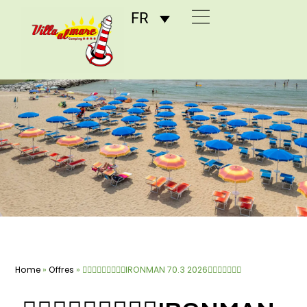
FR
Home
»
Offres
»
🏊🏻‍♀🚴🏻‍♀🏃🏿‍♀IRONMAN 70.3 2026🏊🏼‍♂🚴‍♂🏃🏼