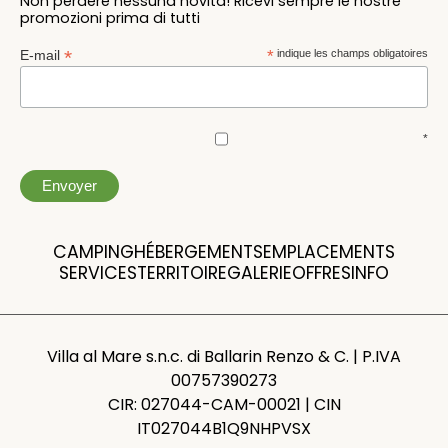
Non perdere nessuna novità! Ricevi sempre le nostre
promozioni prima di tutti
*
E-mail
*
indique les champs obligatoires
*
CAMPING
HÉBERGEMENTS
EMPLACEMENTS
SERVICES
TERRITOIRE
GALERIE
OFFRES
INFO
Villa al Mare s.n.c. di Ballarin Renzo & C. | P.IVA
00757390273
CIR: 027044-CAM-00021 | CIN
IT027044B1Q9NHPVSX