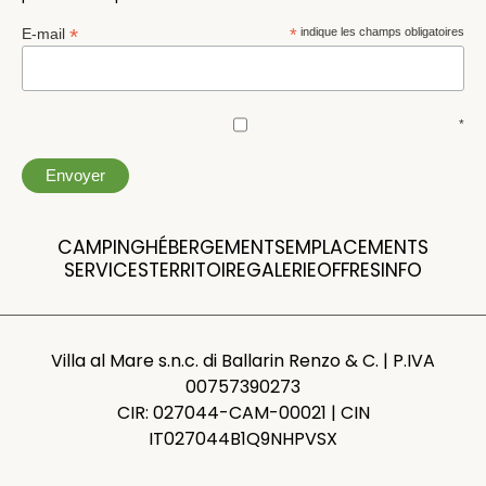
*
E-mail
*
indique les champs obligatoires
*
CAMPING
HÉBERGEMENTS
EMPLACEMENTS
SERVICES
TERRITOIRE
GALERIE
OFFRES
INFO
Villa al Mare s.n.c. di Ballarin Renzo & C. | P.IVA
00757390273
CIR: 027044-CAM-00021 | CIN
IT027044B1Q9NHPVSX