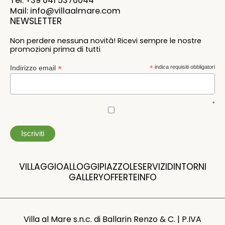
Tel: +39 041 5370044
Mail: info@villaalmare.com
NEWSLETTER
Non perdere nessuna novità! Ricevi sempre le nostre
promozioni prima di tutti
*
Indirizzo email
*
indica requisiti obbligatori
*
VILLAGGIO
ALLOGGI
PIAZZOLE
SERVIZI
DINTORNI
GALLERY
OFFERTE
INFO
Villa al Mare s.n.c. di Ballarin Renzo & C. | P.IVA