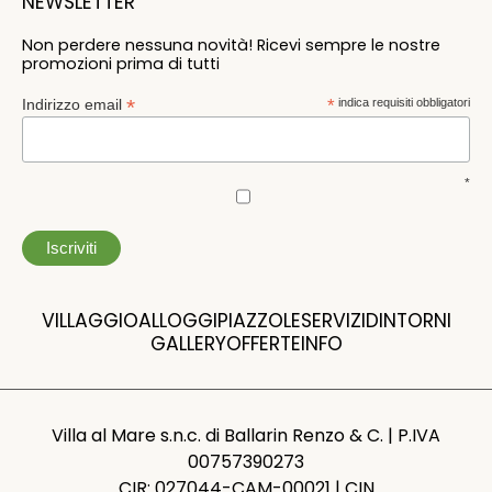
NEWSLETTER
Non perdere nessuna novità! Ricevi sempre le nostre
promozioni prima di tutti
*
Indirizzo email
*
indica requisiti obbligatori
*
VILLAGGIO
ALLOGGI
PIAZZOLE
SERVIZI
DINTORNI
GALLERY
OFFERTE
INFO
Villa al Mare s.n.c. di Ballarin Renzo & C. | P.IVA
00757390273
CIR: 027044-CAM-00021 | CIN