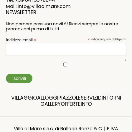
Tel: +39 041 5370044
Mail: info@villaalmare.com
NEWSLETTER
Non perdere nessuna novità! Ricevi sempre le nostre
promozioni prima di tutti
*
Indirizzo email
*
indica requisiti obbligatori
*
VILLAGGIO
ALLOGGI
PIAZZOLE
SERVIZI
DINTORNI
GALLERY
OFFERTE
INFO
Villa al Mare s.n.c. di Ballarin Renzo & C. | P.IVA