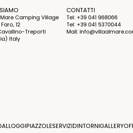
 SIAMO
CONTATTI
al Mare Camping Village
Tel: +39 041 968066
 Faro, 12
Tel: +39 041 5370044
Cavallino-Treporti
Mail: info@villaalmare.c
a) Italy
O
ALLOGGI
PIAZZOLE
SERVIZI
DINTORNI
GALLERY
OF