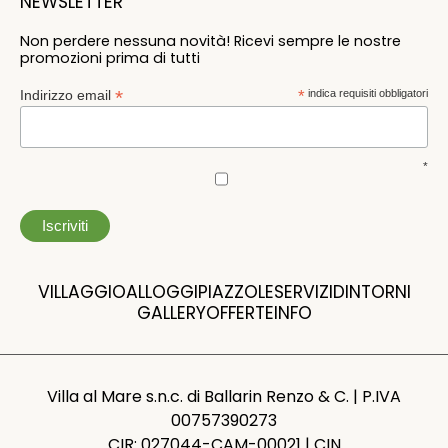
NEWSLETTER
Non perdere nessuna novità! Ricevi sempre le nostre
promozioni prima di tutti
*
Indirizzo email
*
indica requisiti obbligatori
*
VILLAGGIO
ALLOGGI
PIAZZOLE
SERVIZI
DINTORNI
GALLERY
OFFERTE
INFO
Villa al Mare s.n.c. di Ballarin Renzo & C. | P.IVA
00757390273
CIR: 027044-CAM-00021 | CIN