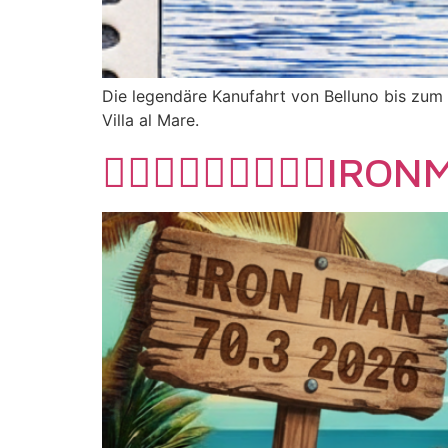
Die legendäre Kanufahrt von Belluno bis zum 
Villa al Mare.
🏊🏻‍♀🚴🏻‍♀🏃🏿‍♀IRO