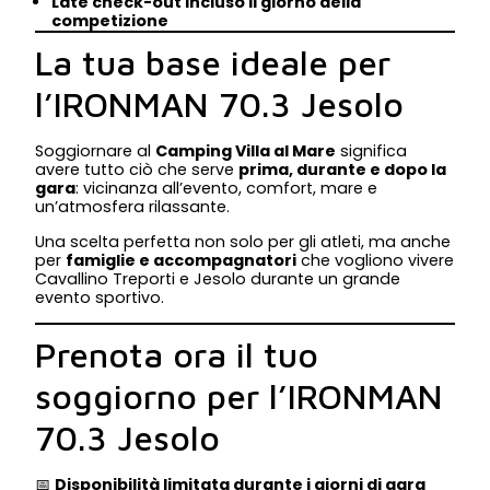
Late check-out incluso il giorno della
competizione
La tua base ideale per
l’IRONMAN 70.3 Jesolo
Soggiornare al
Camping Villa al Mare
significa
avere tutto ciò che serve
prima, durante e dopo la
gara
: vicinanza all’evento, comfort, mare e
un’atmosfera rilassante.
Una scelta perfetta non solo per gli atleti, ma anche
per
famiglie e accompagnatori
che vogliono vivere
Cavallino Treporti e Jesolo durante un grande
evento sportivo.
Prenota ora il tuo
soggiorno per l’IRONMAN
70.3 Jesolo
📅
Disponibilità limitata durante i giorni di gara