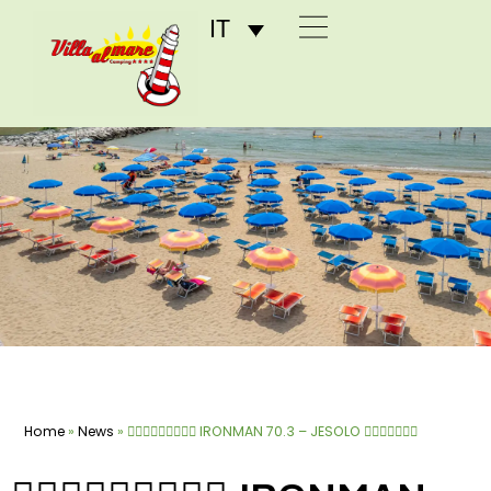
IT
Home
»
News
»
🏊🏻‍♀🚴🏻‍♀🏃🏿‍♀ IRONMAN 70.3 – JESOLO 🏊🏼‍♂🚴‍♂🏃🏼